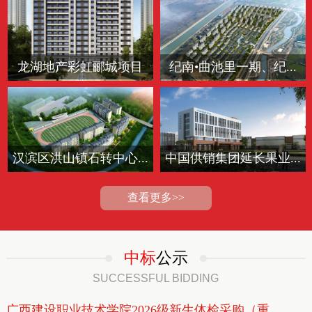
龙湖地产彩虹郦城项目
纪南•曲池里一期、纪...
汉滨区洪山镇石转中心...
中国供销集团延长果业...
查看更多>>
中标
公示
SUCCESSFUL BIDDING
广西建设职业技术学院2026级新生体检采购（重...