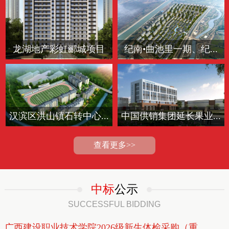
龙湖地产彩虹郦城项目
纪南•曲池里一期、纪...
汉滨区洪山镇石转中心...
中国供销集团延长果业...
查看更多>>
中标
公示
SUCCESSFUL BIDDING
广西建设职业技术学院2026级新生体检采购（重...